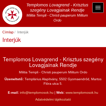
Ugrás
Templomos Lovagrend - Krisztus
a
Navi
szegény Lovagjainak Rendje
tartalomra
átka
Militia Templi - Christi pauperum Militum
Ordo
Címlap
Interjúk
Interjúk
Templomos Lovagrend - Krisztus szegény
Lovagjainak Rendje
Militia Templi - Christi pauperum Militum Ordo
Üzemeltető:
Templárius Alapítvány, 5502 Gyomaendrőd, Martos
Flóra utca 5.
E-mail:
info@templomosok.hu
|
Web:
www.templomosok.hu
Adatvédelmi tájékoztató