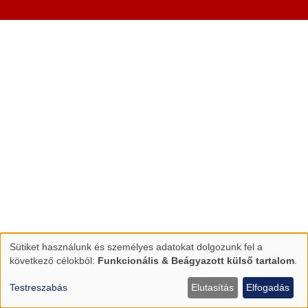
Sütiket használunk és személyes adatokat dolgozunk fel a
Személyes
következő célokból:
Funkcionális & Beágyazott külső tartalom
.
adatok
és
Testreszabás
Elutasítás
Elfogadás
sütik