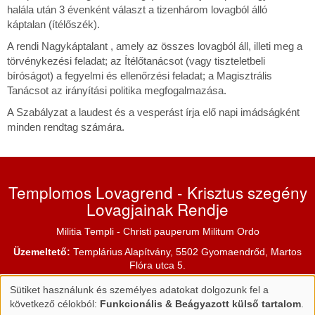
halála után 3 évenként választ a tizenhárom lovagból álló
káptalan (ítélőszék).
A rendi Nagykáptalant , amely az összes lovagból áll, illeti meg a
törvénykezési feladat; az Ítélőtanácsot (vagy tiszteletbeli
bíróságot) a fegyelmi és ellenőrzési feladat; a Magisztrális
Tanácsot az irányítási politika megfogalmazása.
A Szabályzat a laudest és a vesperást írja elő napi imádságként
minden rendtag számára.
Templomos Lovagrend - Krisztus szegény
Lovagjainak Rendje
Militia Templi - Christi pauperum Militum Ordo
Üzemeltető:
Templárius Alapítvány, 5502 Gyomaendrőd, Martos
Flóra utca 5.
Sütiket használunk és személyes adatokat dolgozunk fel a
E-mail:
info@templomosok.hu
|
Web:
www.templomosok.hu
Személyes
következő célokból:
Funkcionális & Beágyazott külső tartalom
.
Adatvédelmi tájékoztató