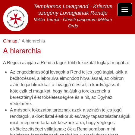
Ugrás
Templomos Lovagrend - Krisztus
a
Navi
szegény Lovagjainak Rendje
tartalomra
átka
Militia Templi - Christi pauperum Militum
Ordo
Címlap
A hierarchia
A hierarchia
A Regula alapján a Rend a tagok több fokozatát foglalja magába:
Az engedelmességi lovagok a Rend teljes jogú tagjai, akik a
beöltözéssel, a leborulva elmondott hitvallással, az oltáron
aláírt fogadalmukkal, a lovaggá ütéssel, a kardvágással
kötelezik el magukat, hogy halálukig törekszenek a
keresztényi élet tökéletességére és a hit, az Egyház
védelmére.
A második fokozatba tartoznak azok a szintén teljes jogú
rendtagok, akiket fiatal életkoruk és/vagy tapasztalatlanságuk
miatt még nem tartanak késznek arra, hogy végleges
elkötelezettséget vállaljanak; ők a Rend soraiban mint