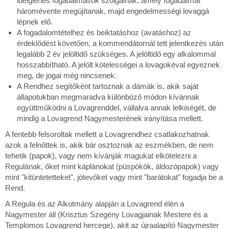
ideiglenes fogadalmasok szolgálnak, amely fogadalmat
háromévente megújítanak, majd engedelmességi lovaggá
lépnek elő.
A fogadalomtételhez és beiktatáshoz (avatáshoz) az
érdeklődést követően, a kommendátornál tett jelentkezés után
legalább 2 év jelöltidő szükséges. A jelöltidő egy alkalommal
hosszabbítható. A jelölt kötelességei a lovagokéval egyeznek
meg, de jogai még nincsenek.
A Rendhez segítőként tartoznak a dámák is, akik saját
állapotukban megmaradva különböző módon kívánnak
együttműködni a Lovagrenddel, vállalva annak lelkiségét, de
mindig a Lovagrend Nagymesterének irányítása mellett.
A fentebb felsoroltak mellett a Lovagrendhez csatlakozhatnak
azok a felnőttek is, akik bár osztoznak az eszmékben, de nem
tehetik (papok), vagy nem kívánják magukat elkötelezni a
Regulának, őket mint káplánokat (püspökök, áldozópapok) vagy
mint "kitüntetetteket", jótevőket vagy mint "barátokat" fogadja be a
Rend.
A Regula és az Alkotmány alapján a Lovagrend élén a
Nagymester áll (Krisztus Szegény Lovagjainak Mestere és a
Templomos Lovagrend hercege), akit az újraalapító Nagymester