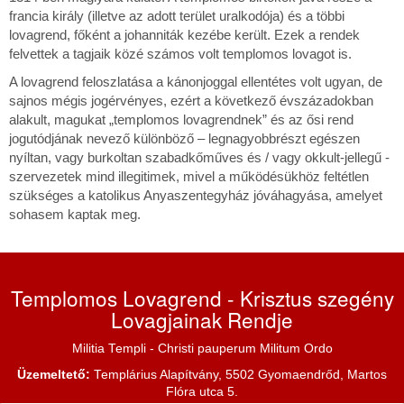
francia király (illetve az adott terület uralkodója) és a többi
lovagrend, főként a johanniták kezébe került. Ezek a rendek
felvettek a tagjaik közé számos volt templomos lovagot is.
A lovagrend feloszlatása a kánonjoggal ellentétes volt ugyan, de
sajnos mégis jogérvényes, ezért a következő évszázadokban
alakult, magukat „templomos lovagrendnek” és az ősi rend
jogutódjának nevező különböző – legnagyobbrészt egészen
nyíltan, vagy burkoltan szabadkőműves és / vagy okkult-jellegű -
szervezetek mind illegitimek, mivel a működésükhöz feltétlen
szükséges a katolikus Anyaszentegyház jóváhagyása, amelyet
sohasem kaptak meg.
Templomos Lovagrend - Krisztus szegény
Lovagjainak Rendje
Militia Templi - Christi pauperum Militum Ordo
Üzemeltető:
Templárius Alapítvány, 5502 Gyomaendrőd, Martos
Flóra utca 5.