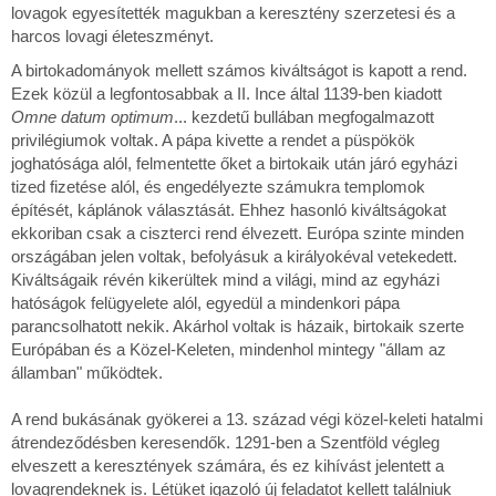
lovagok egyesítették magukban a keresztény szerzetesi és a
harcos lovagi életeszményt.
A birtokadományok mellett számos kiváltságot is kapott a rend.
Ezek közül a legfontosabbak a II. Ince által 1139-ben kiadott
Omne datum optimum
... kezdetű bullában megfogalmazott
privilégiumok voltak. A pápa kivette a rendet a püspökök
joghatósága alól, felmentette őket a birtokaik után járó egyházi
tized fizetése alól, és engedélyezte számukra templomok
építését, káplánok választását. Ehhez hasonló kiváltságokat
ekkoriban csak a ciszterci rend élvezett. Európa szinte minden
országában jelen voltak, befolyásuk a királyokéval vetekedett.
Kiváltságaik révén kikerültek mind a világi, mind az egyházi
hatóságok felügyelete alól, egyedül a mindenkori pápa
parancsolhatott nekik. Akárhol voltak is házaik, birtokaik szerte
Európában és a Közel-Keleten, mindenhol mintegy "állam az
államban" működtek.
A rend bukásának gyökerei a 13. század végi közel-keleti hatalmi
átrendeződésben keresendők. 1291-ben a Szentföld végleg
elveszett a keresztények számára, és ez kihívást jelentett a
lovagrendeknek is. Létüket igazoló új feladatot kellett találniuk