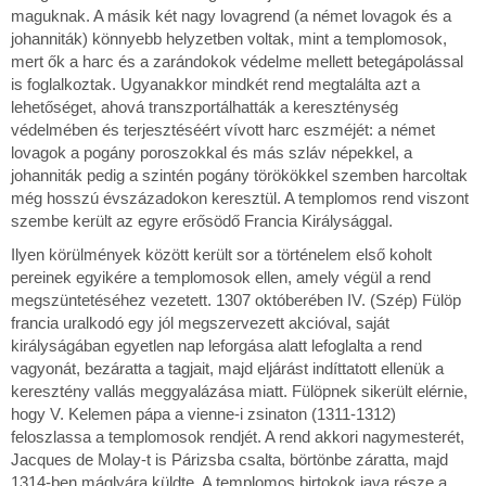
maguknak. A másik két nagy lovagrend (a német lovagok és a
johanniták) könnyebb helyzetben voltak, mint a templomosok,
mert ők a harc és a zarándokok védelme mellett betegápolással
is foglalkoztak. Ugyanakkor mindkét rend megtalálta azt a
lehetőséget, ahová transzportálhatták a kereszténység
védelmében és terjesztéséért vívott harc eszméjét: a német
lovagok a pogány poroszokkal és más szláv népekkel, a
johanniták pedig a szintén pogány törökökkel szemben harcoltak
még hosszú évszázadokon keresztül. A templomos rend viszont
szembe került az egyre erősödő Francia Királysággal.
Ilyen körülmények között került sor a történelem első koholt
pereinek egyikére a templomosok ellen, amely végül a rend
megszüntetéséhez vezetett. 1307 októberében IV. (Szép) Fülöp
francia uralkodó egy jól megszervezett akcióval, saját
királyságában egyetlen nap leforgása alatt lefoglalta a rend
vagyonát, bezáratta a tagjait, majd eljárást indíttatott ellenük a
keresztény vallás meggyalázása miatt. Fülöpnek sikerült elérnie,
hogy V. Kelemen pápa a vienne-i zsinaton (1311-1312)
feloszlassa a templomosok rendjét. A rend akkori nagymesterét,
Jacques de Molay-t is Párizsba csalta, börtönbe záratta, majd
1314-ben máglyára küldte. A templomos birtokok java része a