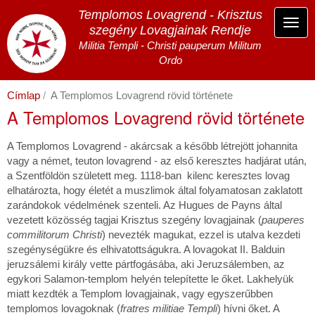
Ugrás
Templomos Lovagrend - Krisztus
a
Navi
szegény Lovagjainak Rendje
tartalomra
átka
Militia Templi - Christi pauperum Militum
Ordo
Címlap
A Templomos Lovagrend rövid története
A Templomos Lovagrend rövid története
A Templomos Lovagrend - akárcsak a később létrejött johannita
vagy a német, teuton lovagrend - az első keresztes hadjárat után,
a Szentföldön született meg. 1118-ban kilenc keresztes lovag
elhatározta, hogy életét a muszlimok által folyamatosan zaklatott
zarándokok védelmének szenteli. Az Hugues de Payns által
vezetett közösség tagjai Krisztus szegény lovagjainak (
pauperes
commilitorum Christi
) nevezték magukat, ezzel is utalva kezdeti
szegénységükre és elhivatottságukra. A lovagokat II. Balduin
jeruzsálemi király vette pártfogásába, aki Jeruzsálemben, az
egykori Salamon-templom helyén telepítette le őket. Lakhelyük
miatt kezdték a Templom lovagjainak, vagy egyszerűbben
templomos lovagoknak (
fratres militiae Templi
) hívni őket. A